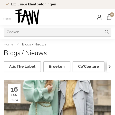
Exclusieve
klantbeloningen
0
MENU
Home
/
Blogs / Nieuws
Blogs / Nieuws
Alix The Label
Broeken
Co'Couture
C
16
JAN
2024