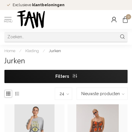
Exclusieve
klantbeloningen
0
MENU
Home
/
Kleding
/
Jurken
Jurken
Filters