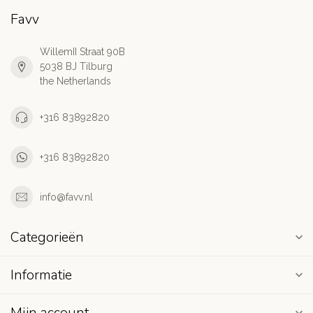
Favv
WillemII Straat 90B
5038 BJ Tilburg
the Netherlands
+316 83892820
+316 83892820
info@favv.nl
Categorieën
Informatie
Mijn account