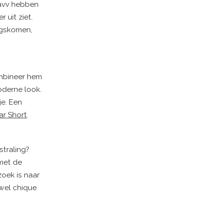
 Favv hebben
 uit ziet.
ngskomen,
ombineer hem
moderne look.
je. Een
tar Short
.
straling?
 met de
zoek is naar
owel chique