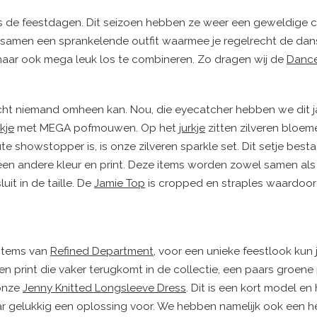
ns de feestdagen. Dit seizoen hebben ze weer een geweldige c
samen een sprankelende outfit waarmee je regelrecht de dan
maar ook mega leuk los te combineren. Zo dragen wij de
Dance
r echt niemand omheen kan. Nou, die eyecatcher hebben we dit 
rkje
met MEGA pofmouwen. Op het
jurkje
zitten zilveren bloe
e showstopper is, is onze zilveren sparkle set. Dit setje besta
en andere kleur en print. Deze items worden zowel samen als
it in de taille. De
Jamie Top
is cropped en straples waardoor h
 items van
Refined Department
, voor een unieke feestlook kun j
n print die vaker terugkomt in de collectie, een paars groene 
 onze
Jenny Knitted Longsleeve Dress
. Dit is een kort model en
r gelukkig een oplossing voor. We hebben namelijk ook een h