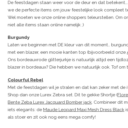
De feestdagen staan weer voor de deur en dat betekent…. tij
we de perfecte items om jouw feestelijke look compleet te 
Wel moeten we onze online shoppers teleurstellen. Om on
niet alle items staan online namelijk ;)
Burgundy
Laten we beginnen met DE kleur van dit moment… burgundy
met een blazer, een mooie kanten top (bijvoorbeeld onze
Ons bordeauxrode glitterjurkje is natuurlijk altijd een tijd
blazer in bordeaux? Die hebben we natuurlijk ook. Tof o
Colourful Rebel
Met de feestdagen wil je stralen en dat kan zeker met de
Shop dan onze Lurex Zebra set. Dit te gekke Shortje (
Flor
Bente Zeba Lurex Jacquard Bomber jack
. Combineer dit m
iets elegants: de
Maude Leopard Maxi Mesh Dress Black
i
als stoer en zit ook nog eens mega comfy!