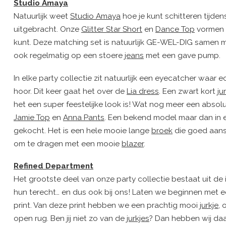
Studio Amaya
Natuurlijk weet
Studio Amaya
hoe je kunt schitteren tijde
uitgebracht. Onze
Glitter Star Short
en
Dance Top
vormen 
kunt. Deze matching set is natuurlijk GE-WEL-DIG samen 
ook regelmatig op een stoere
jeans
met een gave pump.
In elke party collectie zit natuurlijk een eyecatcher waa
hoor. Dit keer gaat het over de
Lia dress
. Een zwart kort
ju
het een super feestelijke look is! Wat nog meer een absolut
Jamie Top
en
Anna Pants
. Een bekend model maar dan in e
gekocht. Het is een hele mooie lange
broek
die goed aanslu
om te dragen met een mooie
blazer
.
Refined Department
Het grootste deel van onze party collectie bestaat uit de
hun terecht… en dus ook bij ons! Laten we beginnen met ee
print. Van deze print hebben we een prachtig mooi
jurkje
,
open rug. Ben jij niet zo van de
jurkjes
? Dan hebben wij daa