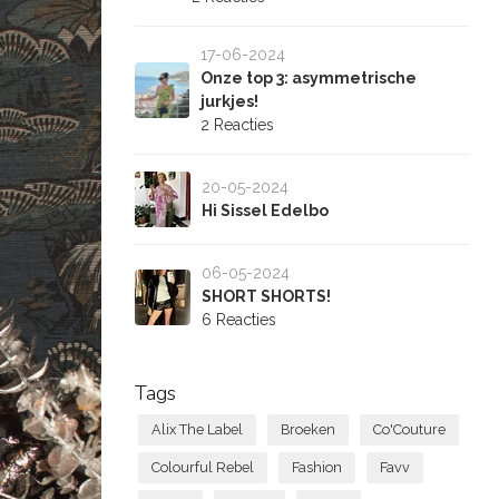
17-06-2024
Onze top 3: asymmetrische
jurkjes!
2 Reacties
20-05-2024
Hi Sissel Edelbo
06-05-2024
SHORT SHORTS!
6 Reacties
Tags
Alix The Label
Broeken
Co'Couture
Colourful Rebel
Fashion
Favv