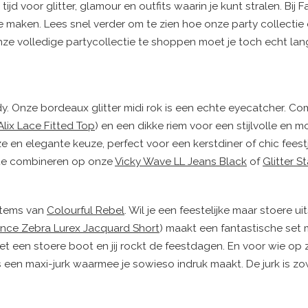
d voor glitter, glamour en outfits waarin je kunt stralen. Bij
maken. Lees snel verder om te zien hoe onze party collectie er
ze volledige partycollectie te shoppen moet je toch echt la
. Onze bordeaux glitter midi rok is een echte eyecatcher. C
Alix Lace Fitted Top
) en een dikke riem voor een stijlvolle en 
loze en elegante keuze, perfect voor een kerstdiner of chic feest
m te combineren op onze
Vicky Wave LL Jeans Black
of
Glitter S
 items van
Colourful Rebel
. Wil je een feestelijke maar stoere uit
ence Zebra Lurex Jacquard Short
) maakt een fantastische set
et een stoere boot en jij rockt de feestdagen. En voor wie op 
s een maxi-jurk waarmee je sowieso indruk maakt. De jurk is z