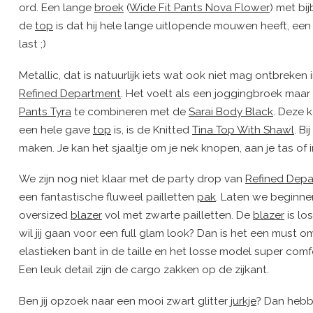
ord. Een lange
broek
(
Wide Fit Pants Nova Flower
) met bi
de
top
is dat hij hele lange uitlopende mouwen heeft, een
last ;)
Metallic, dat is natuurlijk iets wat ook niet mag ontbreken 
Refined Department
. Het voelt als een joggingbroek maar z
Pants Tyra
te combineren met de
Sarai Body Black
. Deze 
een hele gave
top
is, is de Knitted
Tina Top With Shawl
. B
maken. Je kan het sjaaltje om je nek knopen, aan je tas of in
We zijn nog niet klaar met de party drop van
Refined Dep
een fantastische fluweel pailletten
pak
. Laten we beginn
oversized
blazer
vol met zwarte pailletten. De
blazer
is lo
wil jij gaan voor een full glam look? Dan is het een must o
elastieken bant in de taille en het losse model super com
Een leuk detail zijn de cargo zakken op de zijkant.
Ben jij opzoek naar een mooi zwart glitter
jurkje
? Dan hebb