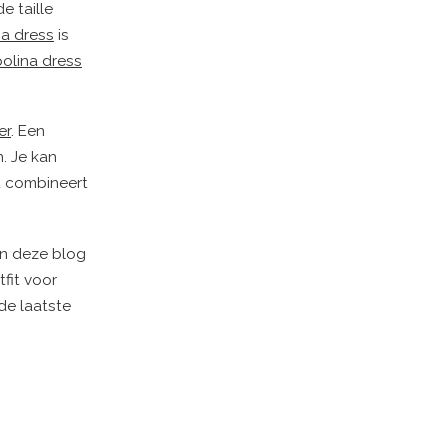
e taille
na dress
is
polina dress
er
. Een
n. Je kan
t combineert
in deze blog
fit voor
de laatste