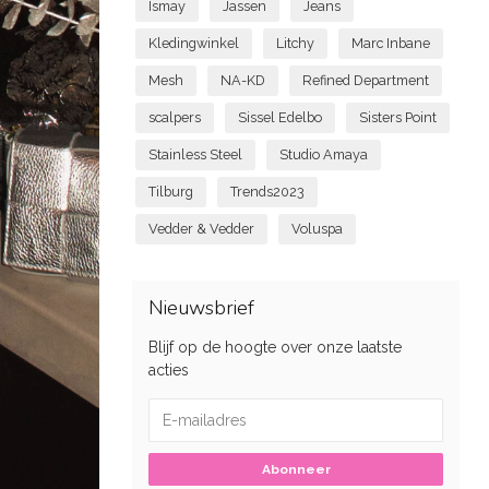
Ismay
Jassen
Jeans
Kledingwinkel
Litchy
Marc Inbane
Mesh
NA-KD
Refined Department
scalpers
Sissel Edelbo
Sisters Point
Stainless Steel
Studio Amaya
Tilburg
Trends2023
Vedder & Vedder
Voluspa
Nieuwsbrief
Blijf op de hoogte over onze laatste
acties
Abonneer