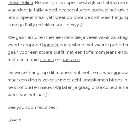
Dress Polina
. Beiden zijn ze super feestelijk en hebben ze e
waardoor je taille wordt geaccentueerd zodra je het jurkje
iets simpeler maar valt weer op door de stof waar het jurk
is mega fluffy en lekker kort… sexyy ;)
We gaan afsluiten met een item die je veeel vaker zal drag
zwarte cropped
bomber
aangekleed met zwarte pailletten
gaan voor een stoere outfit met een toffe mom
jeans
en ba
met een mooie
blouse
en
pantalon
.
De winkel hangt op dit moment vol met items waar jij jou
maar een ding is zeker, je moet echt langskomen bij ons i
kerst of oud en nieuw! Wij laten je graag onze collectie z
week van het jaar ;)
See you soon favorites ;)
Love x