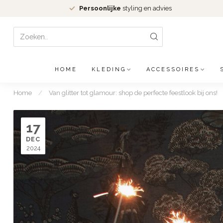
Persoonlijke
styling en advies
HOME
KLEDING
ACCESSOIRES
Home
/
Van glitter tot glamour: shop de perfecte feestlook bij ons!
17
DEC
2024