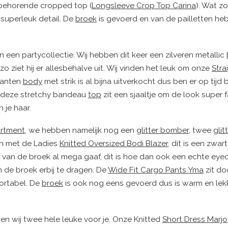
jbehorende cropped top (
Longsleeve Crop Top Carina
). Wat zo
 superleuk detail. De
broek
is gevoerd en van de pailletten he
in een partycollectie. Wij hebben dit keer een zilveren metallic
o ziet hij er allesbehalve uit. Wij vinden het leuk om onze
Stra
kanten
body
met strik is al bijna uitverkocht dus ben er op tijd 
ij deze stretchy bandeau
top
zit een sjaaltje om de look super 
 je haar.
artment
, we hebben namelijk nog een
glitter bomber
, twee
glit
en met de Ladies
Knitted Oversized Bodi Blazer
, dit is een zwar
s van de broek al mega gaaf, dit is hoe dan ook een echte eye
m de broek erbij te dragen. De
Wide Fit Cargo Pants Yma
zit do
fortabel. De
broek
is ook nog eens gevoerd dus is warm en lekk
en wij twee hele leuke voor je. Onze Knitted
Short Dress Marjo