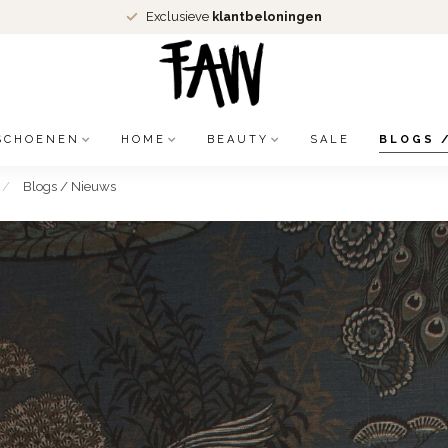
Exclusieve
klantbeloningen
SCHOENEN
HOME
BEAUTY
SALE
BLOGS 
/
Blogs / Nieuws