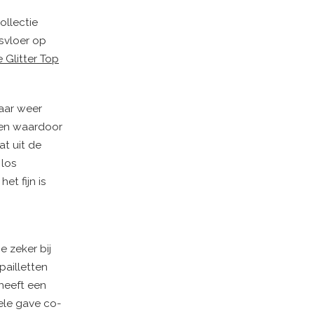
ollectie
svloer op
 Glitter Top
jaar weer
men waardoor
at uit de
 los
et fijn is
e zeker bij
pailletten
 heeft een
ele gave co-