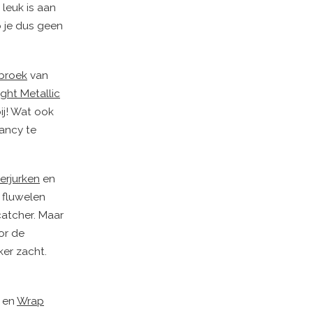
 leuk is aan
b je dus geen
broek
van
ight Metallic
bij! Wat ook
fancy te
terjurken
en
t fluwelen
catcher. Maar
or de
er zacht.
en
Wrap