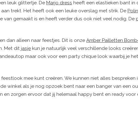
en leuk glittertje. De
Marjo dress
heeft een elastieken bant in d
 aan trekt. Het heeft ook een leuke overslag met strik. De
Poli
je van gemaakt is en heeft verder dus ook niet veel nodig. De
en dan alleen naar feestjes. Dit is onze
Amber Pailletten Bomb
. Met dit
jasje
kun je natuurlijk veel verschillende looks creëre
ndeautop maar ook voor een party chique look waarbij je he
w feestlook mee kunt creëren. We kunnen niet alles bespreken 
n de winkel als je nog opzoek bent naar een banger van een out
ien en zorgen ervoor dat jij helemaal happy bent en ready voor 