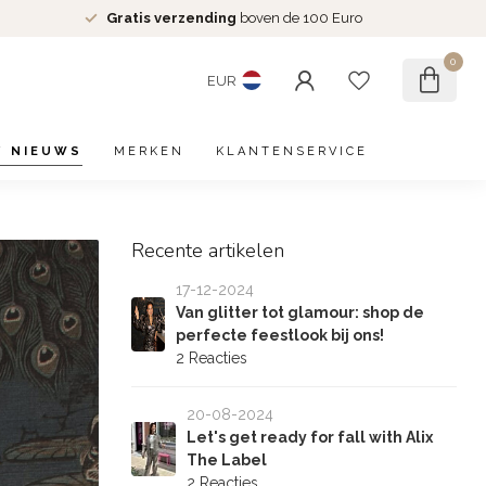
Gratis verzending
boven de 100 Euro
0
EUR
/ NIEUWS
MERKEN
KLANTENSERVICE
Recente artikelen
17-12-2024
Van glitter tot glamour: shop de
perfecte feestlook bij ons!
2 Reacties
20-08-2024
Let's get ready for fall with Alix
The Label
2 Reacties