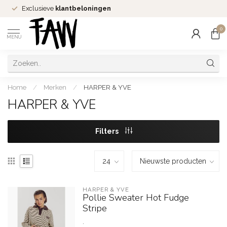
Exclusieve
klantbeloningen
0
MENU
Home
/
Merken
/
HARPER & YVE
HARPER & YVE
Filters
HARPER & YVE
Pollie Sweater Hot Fudge
Stripe
.