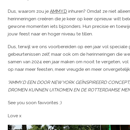
Dus, waarom zou je
AMMY.D
inhuren? Omdat ze niet allee
herinneringen creëren die je keer op keer opnieuw wilt b
gewone momenten iets bijzonders. Hun precisie en toewijdi
jouw feest naar en hoger niveau te tillen.
Dus, terwijl we ons voorbereiden op een jaar vol speciale
gebeurtenissen zelf, maar ook om de herinneringen die we
samen van 2024 een jaar maken om nooit te vergeten, vol f
op naar meer feesten, meer vreugde en meer onvergeteli
"AMMY.D EEN DOOR NEW YORK GEÏNSPIREERD CONCEPT, M
DROMEN KUNNEN UITKOMEN EN DE ROTTERDAMSE MENTAL
See you soon favvorites ;)
Love x