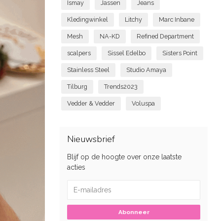
Ismay
Jassen
Jeans
Kledingwinkel
Litchy
Marc Inbane
Mesh
NA-KD
Refined Department
scalpers
Sissel Edelbo
Sisters Point
Stainless Steel
Studio Amaya
Tilburg
Trends2023
Vedder & Vedder
Voluspa
Nieuwsbrief
Blijf op de hoogte over onze laatste
acties
Abonneer