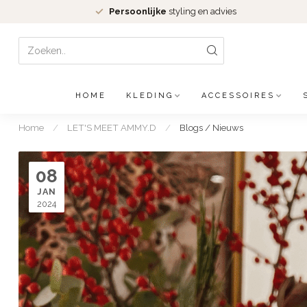
Persoonlijke
styling en advies
HOME
KLEDING
ACCESSOIRES
Home
/
LET'S MEET AMMY.D
/
Blogs / Nieuws
08
JAN
2024