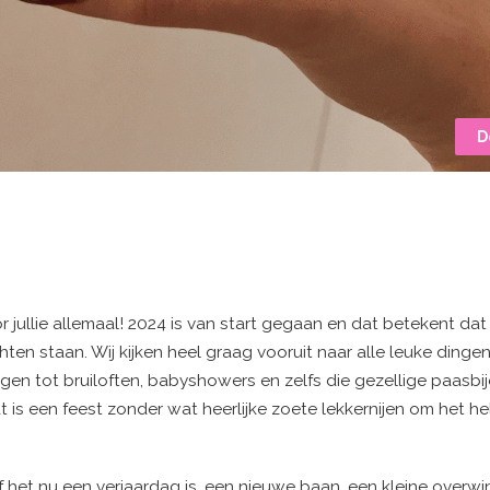
D
jullie allemaal! 2024 is van start gegaan en dat betekent dat 
ten staan. Wij kijken heel graag vooruit naar alle leuke dinge
en tot bruiloften, babyshowers en zelfs die gezellige paasb
at is een feest zonder wat heerlijke zoete lekkernijen om het he
f het nu een verjaardag is, een nieuwe baan, een kleine overwi