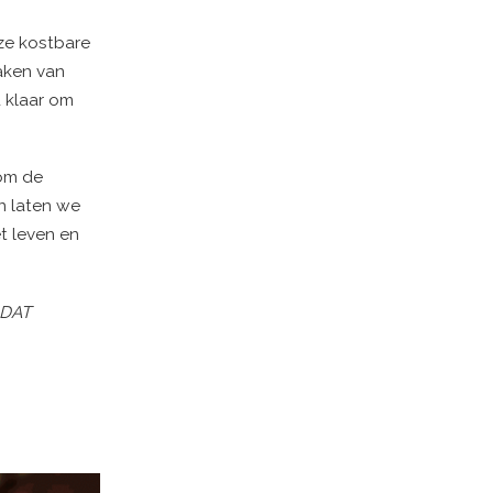
ze kostbare
aken van
d klaar om
 om de
n laten we
t leven en
 DAT