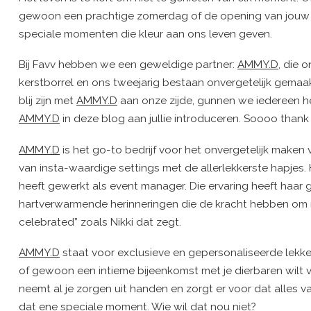
gewoon een prachtige zomerdag of de opening van jouw nie
speciale momenten die kleur aan ons leven geven.
Bij Favv hebben we een geweldige partner:
AMMY.D
, die 
kerstborrel en ons tweejarig bestaan onvergetelijk gemaa
blij zijn met
AMMY.D
aan onze zijde, gunnen we iedereen h
AMMY.D
in deze blog aan jullie introduceren. Soooo thank 
AMMY.D
is het go-to bedrijf voor het onvergetelijk maken 
van insta-waardige settings met de allerlekkerste hapjes.
heeft gewerkt als event manager. Die ervaring heeft haar 
hartverwarmende herinneringen die de kracht hebben om me
celebrated” zoals Nikki dat zegt.
AMMY.D
staat voor exclusieve en gepersonaliseerde lekker
of gewoon een intieme bijeenkomst met je dierbaren wilt v
neemt al je zorgen uit handen en zorgt er voor dat alles v
dat ene speciale moment. Wie wil dat nou niet?