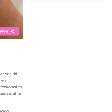
elen
er ons dit
n en
ijeenkomsten,
lemaal af te
nning,