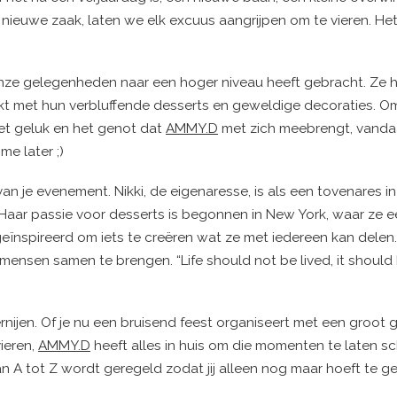
uwe zaak, laten we elk excuus aangrijpen om te vieren. Het 
onze gelegenheden naar een hoger niveau heeft gebracht. Ze
kt met hun verbluffende desserts en geweldige decoraties. O
et geluk en het genot dat
AMMY.D
met zich meebrengt, vanda
me later ;)
van je evenement. Nikki, de eigenaresse, is als een tovenares i
 Haar passie voor desserts is begonnen in New York, waar ze ee
geïnspireerd om iets te creëren wat ze met iedereen kan delen.
nsen samen te brengen. “Life should not be lived, it should
nijen. Of je nu een bruisend feest organiseert met een groot
ieren,
AMMY.D
heeft alles in huis om die momenten te laten sc
an A tot Z wordt geregeld zodat jij alleen nog maar hoeft te g