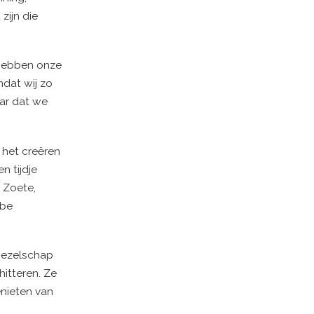
zijn die
 hebben onze
mdat wij zo
ar dat we
n het creëren
n tijdje
 Zoete,
 be
 gezelschap
hitteren. Ze
enieten van